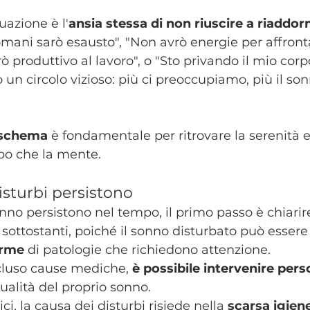
uazione è l'
ansia stessa di non riuscire a riaddo
ani sarò esausto", "Non avrò energie per affronta
ò produttivo al lavoro", o "Sto privando il mio corp
un circolo vizioso: più ci preoccupiamo, più il son
 schema
 è fondamentale per ritrovare la serenità e 
rpo che la mente.
disturbi persistono
onno persistono nel tempo, il primo passo è chiarir
sottostanti, poiché il sonno disturbato può essere i
arme
 di patologie che richiedono attenzione.
cluso cause mediche, 
è possibile intervenire per
ualità del proprio sonno.
ci, la causa dei disturbi risiede nella 
scarsa igien