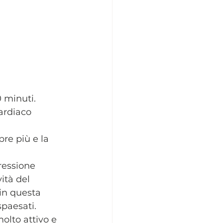
0 minuti.
cardiaco 
re più e la 
pressione 
ità del 
 in questa 
spaesati.
molto attivo e 