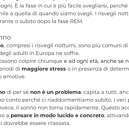
sogni. È la fase in cui è più facile svegliarsi, perché l
ile a quella di quando siamo svegli. I risvegli not
ante o subito dopo la fase REM.
onno
no
, compresi i risvegli notturni, sono più comuni di
 degli adulti in Europa ne soffre.
ossono colpire chiunque
 e ad ogni età, anche se n
riodi di 
maggiore stress
 o in presenza di determ
 o emotive.
no
 di per sé 
non è un problema
: capita a tutti, a
o conto perché ci riaddormentiamo subito. I veri 
invece, il sonno non torna rapidamente. Questo ac
mo a 
pensare in modo lucido e concreto
, attivan
 dovrebbe essere rilassata.