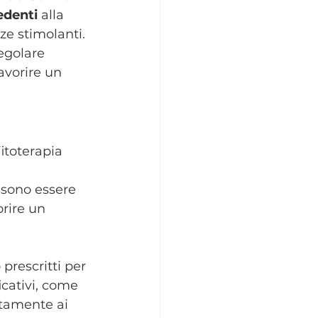
edenti
 alla 
ze stimolanti.
regolare 
avorire un 
fitoterapia 
ssono essere 
orire un 
prescritti per 
icativi, come 
ttamente ai 