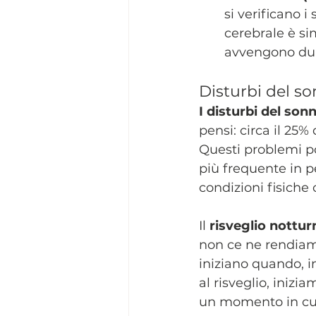
si verificano i 
cerebrale è sim
avvengono dur
Disturbi del s
I disturbi del son
pensi: circa il 25%
Questi problemi p
più frequente in pe
condizioni fisiche
Il 
risveglio nottur
non ce ne rendiam
iniziano quando, 
al risveglio, inizia
un momento in cui