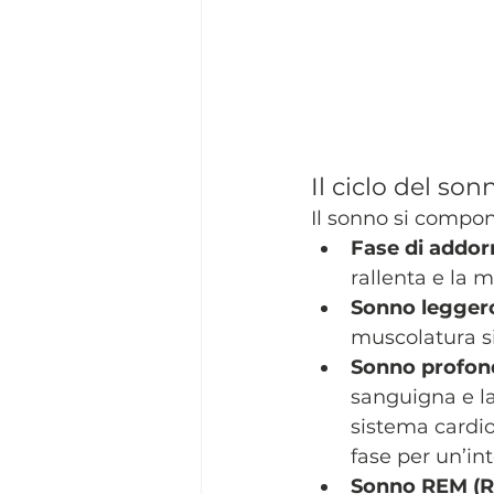
Il ciclo del son
Il sonno si compone
Fase di addo
rallenta e la 
Sonno legger
muscolatura si
Sonno profon
sanguigna e la
sistema cardioc
fase per un’in
Sonno REM (R