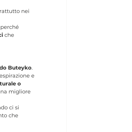
rattutto nei 
 perché 
ci
 che 
do Buteyko
. 
espirazione e 
turale o 
una migliore 
do ci si 
nto che 