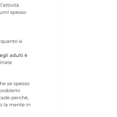
’attività 
turni spesso 
 quanto si 
egli adulti è
inate 
nche se spesso 
problemi 
cade perché, 
do la mente in 