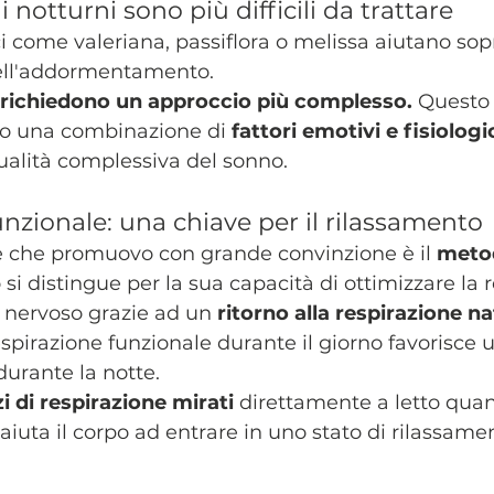
i notturni sono più difficili da trattare
ci come valeriana, passiflora o melissa aiutano sop
 nell'addormentamento.
ni richiedono un approccio più complesso.
 Questo
o una combinazione di 
fattori emotivi e fisiologi
qualità complessiva del sonno. 
nzionale: una chiave per il rilassamento
e che promuovo con grande convinzione è il 
meto
si distingue per la sua capacità di ottimizzare la r
 nervoso grazie ad un 
ritorno alla respirazione na
spirazione funzionale durante il giorno favorisce 
durante la notte.
zi di respirazione
mirati
 direttamente a letto quan
i aiuta il corpo ad entrare in uno stato di rilassame