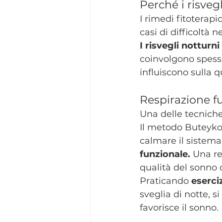
Perché i risvegl
I rimedi fitoterapi
casi di difficoltà
I risvegli nottur
coinvolgono spess
influiscono sulla 
Respirazione fu
Una delle tecnich
Il metodo Buteyko 
calmare il sistema
funzionale. 
Una re
qualità del sonno 
Praticando 
eserci
sveglia di notte, s
favorisce il sonno.