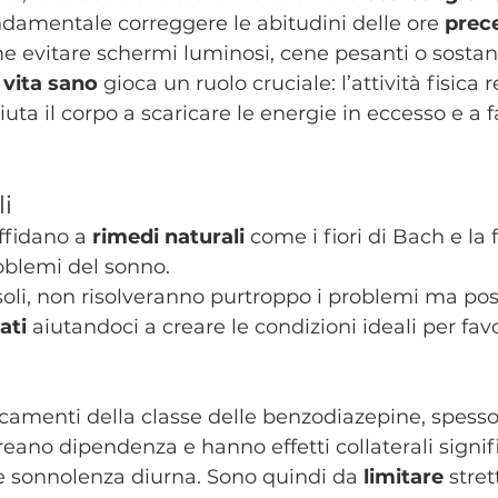
ondamentale correggere le abitudini delle ore 
prec
e evitare schermi luminosi, cene pesanti o sostan
i vita sano
 gioca un ruolo cruciale: l’attività fisica 
iuta il corpo a scaricare le energie in eccesso e a f
li
ffidano a 
rimedi naturali
 come i fiori di Bach e la 
roblemi del sonno.
soli, non risolveranno purtroppo i problemi ma po
ati
 aiutandoci a creare le condizioni ideali per fav
camenti della classe delle benzodiazepine, spesso 
creano dipendenza e hanno effetti collaterali signif
e sonnolenza diurna. Sono quindi da 
limitare
 stre