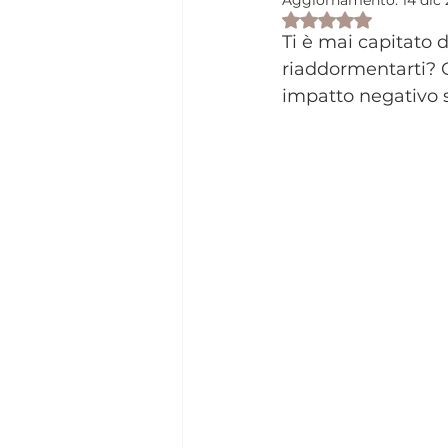
Aggiornamento:
14 dic
Valutazione NaN s
Ti è mai capitato d
riaddormentarti? 
impatto negativo s