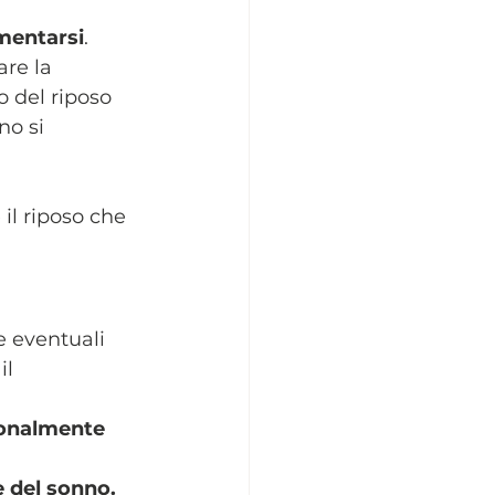
rmentarsi
. 
re la 
o del riposo 
no si 
il riposo che 
e eventuali 
l 
sonalmente
e del sonno. 