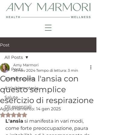
Post
All Posts
Amy Marmori
All Posts
25 nov 2024
Tempo di lettura: 3 min
Controlla l'ansia con
Alimentazione
questo semplice
Attività motoria
Salute
esercizio di respirazione
Oli essenziali
Aggiornamento:
14 gen 2025
Valutazione NaN stelle su 5.
L'ansia
 si manifesta in vari modi, 
come forte preoccupazione, paura 