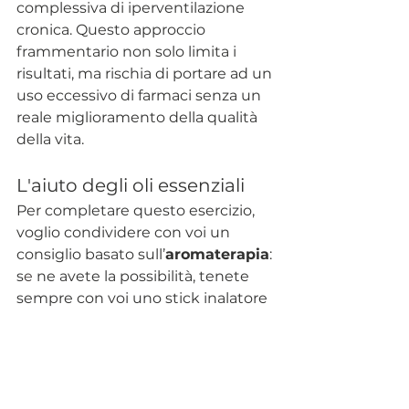
complessiva di iperventilazione 
cronica. Questo approccio 
frammentario non solo limita i 
risultati, ma rischia di portare ad un 
uso eccessivo di farmaci senza un 
reale miglioramento della qualità 
della vita.
L'aiuto degli oli essenziali
Per completare questo esercizio, 
voglio condividere con voi un 
consiglio basato sull’
aromaterapia
: 
s
e
 ne avete la possibilità, tenete 
sempre con voi uno stick inalatore 
con un olio essenziale dalle 
proprietà calmanti sul sistema 
nervoso. 
Qui di seguito trovate alcune 
essenze particolarmente indicate: