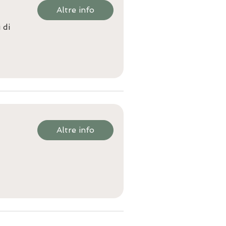
Altre info
 di
Altre info