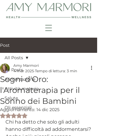
Post
All Posts
Amy Marmori
All Posts
4 mar 2025
Tempo di lettura: 3 min
Sogni d'Oro:
Alimentazione
l'Aromaterapia per il
Attività motoria
Salute
Sonno dei Bambini
Oli essenziali
Aggiornamento:
14 dic 2025
Valutazione NaN stelle su 5.
Chi ha detto che solo gli adulti 
hanno difficoltà ad addormentarsi?