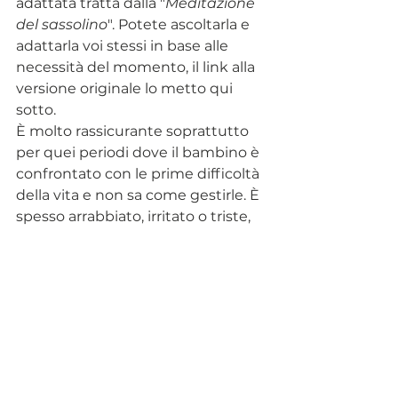
adattata tratta dalla "
Meditazione 
del sassolino
". Potete ascoltarla e 
adattarla voi stessi in base alle 
necessità del momento, il link alla 
versione originale lo metto qui 
sotto.
È molto rassicurante soprattutto 
per quei periodi dove il bambino è 
confrontato con le prime difficoltà 
della vita e non sa come gestirle. È 
spesso arrabbiato, irritato o triste, 
apparentemente senza motivo...la 
consiglio a partire dai 7 anni circa.
La versione originale per adulti la 
trovate qui: 
https://insig.ht/JK0XMAK8iRb
.
Provare per credere: l'uso dello 
"stick della buonanotte" è così 