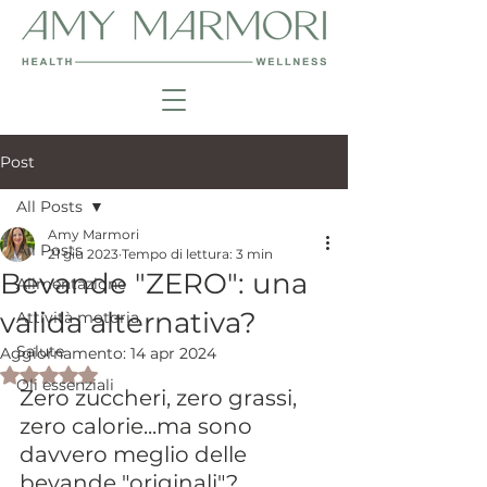
Post
All Posts
Amy Marmori
All Posts
21 giu 2023
Tempo di lettura: 3 min
Bevande "ZERO": una
Alimentazione
valida alternativa?
Attività motoria
Salute
Aggiornamento:
14 apr 2024
Valutazione NaN stelle su 5.
Oli essenziali
Zero zuccheri, zero grassi, 
zero calorie...ma sono 
davvero meglio delle 
bevande "originali"?