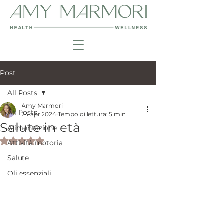
Post
All Posts
Amy Marmori
All Posts
24 apr 2024
Tempo di lettura: 5 min
Salute in età
Alimentazione
Valutazione NaN stelle su 5.
Attività motoria
Salute
Oli essenziali