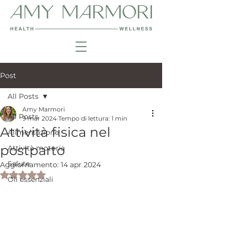
Post
All Posts
Amy Marmori
All Posts
9 mar 2024
Tempo di lettura: 1 min
Attività fisica nel
Alimentazione
postparto
Attività motoria
Salute
Aggiornamento:
14 apr 2024
Valutazione NaN stelle su 5.
Oli essenziali