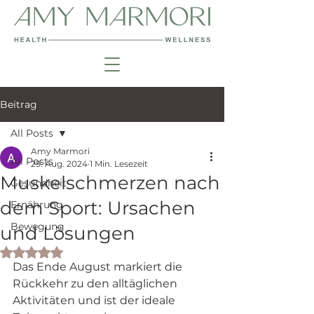
Beitrag
All Posts
Amy Marmori
All Posts
29. Aug. 2024
1 Min. Lesezeit
Muskelschmerzen nach
Gesundheit
dem Sport: Ursachen
Ernährung
Bewegung
und Lösungen
Mit NaN von 5 Sternen bewertet.
Das Ende August markiert die 
Rückkehr zu den alltäglichen 
Aktivitäten und ist der ideale 